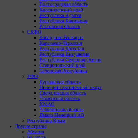
Волгоградская область
Краснодарский край
Республика Адыгея
Республика Калмыкия
Ростовская область
СКФО
Кабардино-Балкария
Карачаево-Черкесия
Республика Дагестан
Республика Ингушетия
Республика Северная Осетия
Ставропольский край
Чеченская Республика
УФО
Курганская область
Ненецкий автономный округ
Свердловская область
Тюменская область
ХМАО
Челябинская область
Ямало-Ненецкий АО
Республика Крым
Другие страны
Абхазия
Беларусь