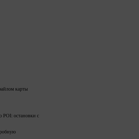
 файлом карты
 POI: остановки с
дробную